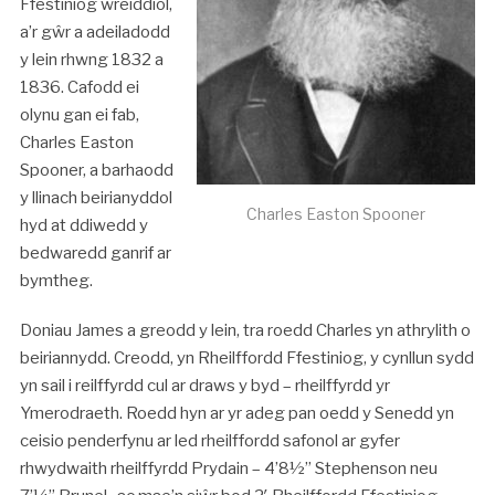
Ffestiniog wreiddiol,
a’r gŵr a adeiladodd
y lein rhwng 1832 a
1836. Cafodd ei
olynu gan ei fab,
Charles Easton
Spooner, a barhaodd
y llinach beirianyddol
Charles Easton Spooner
hyd at ddiwedd y
bedwaredd ganrif ar
bymtheg.
Doniau James a greodd y lein, tra roedd Charles yn athrylith o
beiriannydd. Creodd, yn Rheilffordd Ffestiniog, y cynllun sydd
yn sail i reilffyrdd cul ar draws y byd – rheilffyrdd yr
Ymerodraeth. Roedd hyn ar yr adeg pan oedd y Senedd yn
ceisio penderfynu ar led rheilffordd safonol ar gyfer
rhwydwaith rheilffyrdd Prydain – 4’8½” Stephenson neu