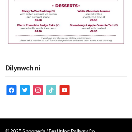
Dilynwch ni
facebook
twitter
instagram
tiktok
youtube
© 2025 Spooner's / Festiniog Railway Co.